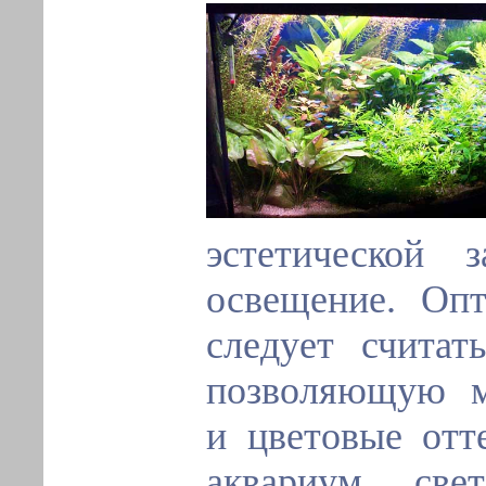
эстетической з
освещение. Оп
следует считат
позволяющую м
и цветовые отт
аквариум све