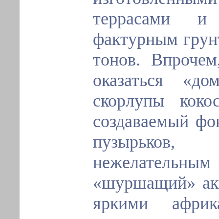
террасами и 
фактурным грун
тонов. Впроче
оказаться «д
скорлупы коко
создаваемый фо
пузырьков
нежелательны
«шуршащий» ак
яркими африк