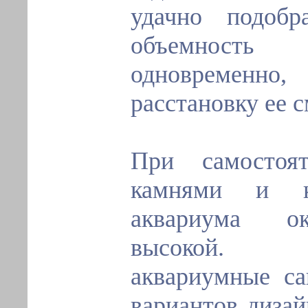
удачно подоб
объемность
одновременн
расстановку ее 
При самостоя
камнями и ко
аквариума ок
высокой. 
аквариумные са
вариантов дизай