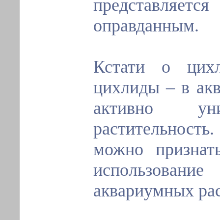
представляе
оправданным.
Кстати о цихл
цихлиды – в ак
активно ун
растительност
можно признат
использован
аквариумных ра