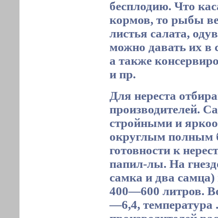
бесплодию. Что ка
кормов, то рыбы в
листья салата, оду
можно давать их в 
а также консервир
и пр.
Для нереста отбир
производителей. 
стройными и ярко
округлым полным 
готовности к нере
папил-лы. На гнезд
самка и два самца)
400—600 литров. Во
—6,4, температура 