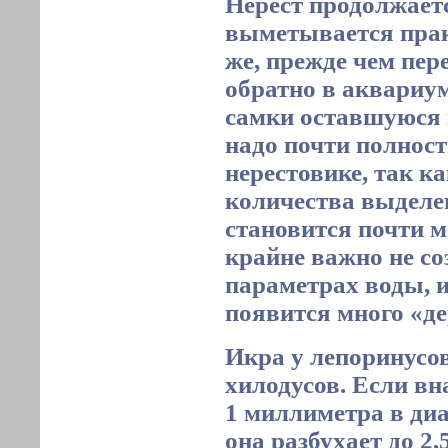
Нерест продолжаетс
выметывается прак
же, прежде чем пер
обратно в аквариум
самки оставшуюся и
надо почти полност
нерестовике, так к
количества выделе
становится почти м
крайне важно не со
параметрах воды, 
появится много «де
Икра у лепоринусов
хилодусов. Если вн
1 миллиметра в диа
она разбухает до 2