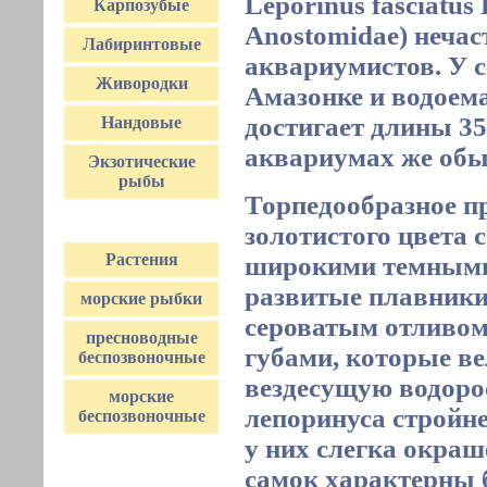
Leporinus fasciatus
Карпозубые
Anostomidae) нечас
Лабиринтовые
аквариумистов. У с
Живородки
Амазонке и водоем
достигает длины 35
Нандовые
аквариумах же обы
Экзотические
рыбы
Торпедообразное п
золотистого цвета
Растения
широкими темными
развитые плавники
морские рыбки
сероватым отливом
пресноводные
губами, которые в
беспозвоночные
вездесущую водоро
морские
лепоринуса стройне
беспозвоночные
у них слегка окра
самок характерны 