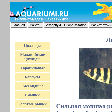
Л
Цихлиды
Малавийские
цихлиды
Харациновые
Барбусы
Змеевидные
Сомики
Золотые рыбки
Сильная мощная р