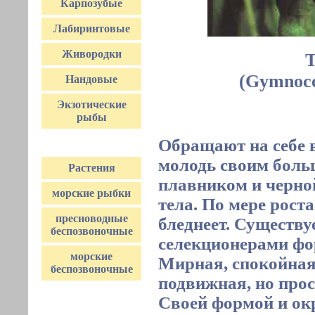
Карпозубые
Лабиринтовые
Живородки
Т
(Gymnoco
Нандовые
Экзотические
рыбы
Обращают на себе 
молодь своим бол
Растения
плавником и черно
морские рыбки
тела. По мере роста
пресноводные
бледнеет. Существ
беспозвоночные
селекционерами фо
морские
Мирная, спокойная
беспозвоночные
подвижная, но прос
Своей формой и ок