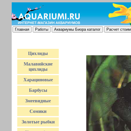
Цихлиды
Малавийские
цихлиды
Харациновые
Барбусы
Змеевидные
Сомики
Золотые рыбки